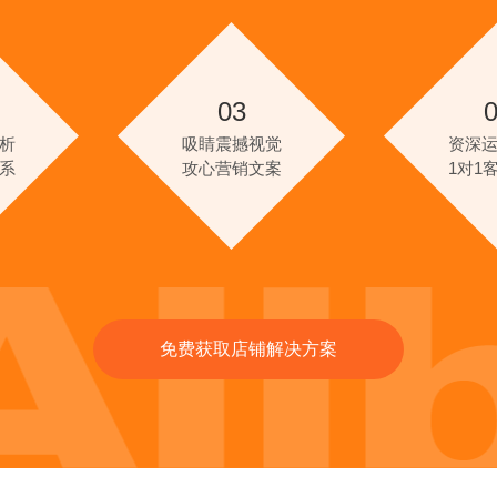
03
析
吸睛震撼视觉
资深
系
攻心营销文案
1对1
免费获取店铺解决方案